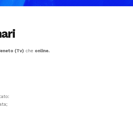
ari
eneto (Tv)
che
online.
tato:
nata;