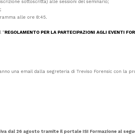
scrizione sottoscritta) alle sessioni del seminario
;
;
gramma alle ore 8:45.
l “
REGOLAMENTO PER LA PARTECIPAZIONI AGLI EVENTI FO
veranno una email dalla segreteria di Treviso Forensic con la p
iva dal 26 agosto tramite il portale ISI Formazione al segue